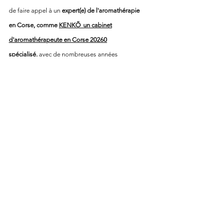
de faire appel à un
expert(e) de l'aromathérapie
en Corse, comme
KENK
Õ
un
cabinet
d'aromathérapeute en Corse 20260
spécialisé,
avec de nombreuses années
d'expériences dans ce domaine qui est
la
médecine douce en Corse
, donc n'hésitez plus et
faîtes appel à
KENK
Õ.