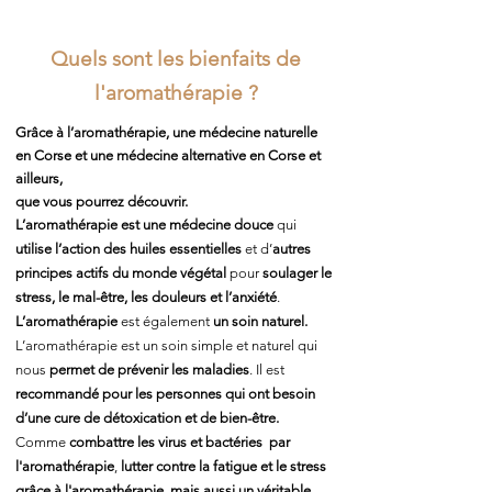
Quels sont les bienfaits de
l'aromathérapie ?
Grâce à l’aromathérapie, une médecine naturelle
en Corse et une médecine alternative en Corse et
ailleurs,
que vous pourrez découvrir.
L’aromathérapie est une médecine douce
qui
utilise l’action des huiles essentielles
et d’
autres
principes actifs du monde végétal
pour
soulager le
stress, le mal-être, les douleurs et l’anxiété
.
L’aromathérapie
est également
un soin naturel.
L’aromathérapie est un soin simple et naturel qui
nous
permet de prévenir les maladies
. Il est
recommandé pour les personnes qui ont besoin
d’une cure de détoxication et de bien-être.
Comme
combattre les virus et bactéries par
l'aromathérapie
,
l
utter contre la fatigue et le stress
grâce à l'aromathérapie, mais aussi un véritable